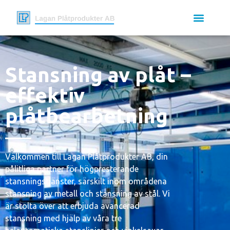
Stansning av plåt –
effektiv
plåtbearbetning
Välkommen till Lagan Plåtprodukter AB, din
pålitliga partner för högpresterande
stansningstjänster, särskilt inom områdena
stansning av metall och stansning av stål. Vi
är stolta över att erbjuda avancerad
stansning med hjälp av våra tre