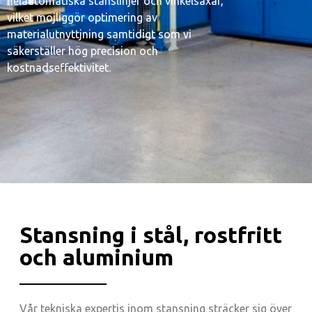
helautomatiska stanslinjer och vinkelsaxar,
vilket möjliggör optimering av
materialutnyttjning samtidigt som vi
säkerställer hög precision och
kostnadseffektivitet.
Stansning i stål, rostfritt
och aluminium
Vår tekniska expertis inom stansning sträcker sig över