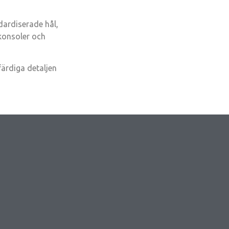
dardiserade hål,
 konsoler och
ärdiga detaljen