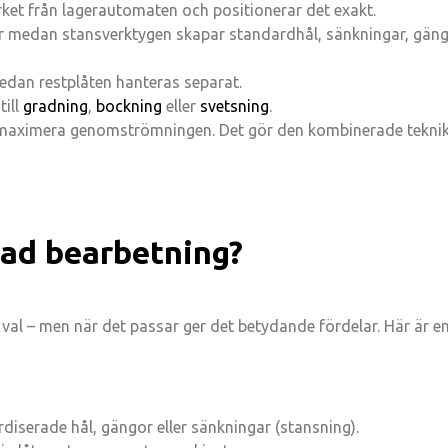
ket från lagerautomaten och positionerar det exakt.
er medan stansverktygen skapar standardhål, sänkningar, gäng
edan restplåten hanteras separat.
till
gradning
,
bockning
eller
svetsning
.
 maximera genomströmningen. Det gör den kombinerade teknike
rad bearbetning?
 val – men när det passar ger det betydande fördelar. Här är e
rdiserade hål, gängor eller sänkningar (stansning).