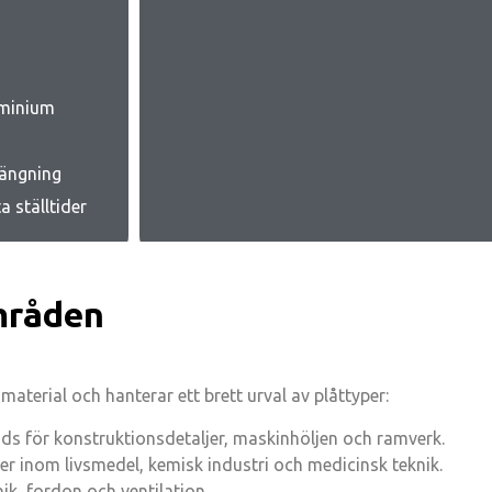
uminium
gängning
 ställtider
mråden
aterial och hanterar ett brett urval av plåttyper:
nds för konstruktionsdetaljer, maskinhöljen och ramverk.
r inom livsmedel, kemisk industri och medicinsk teknik.
ik, fordon och ventilation.