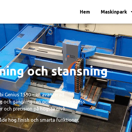
Hem
Maskinpark
ning och stansning
bi Genius 1530 – en avancerad
g och gängning i en och samma process.
er och precision på högsta nivå.
åde hög finish och smarta funktioner,