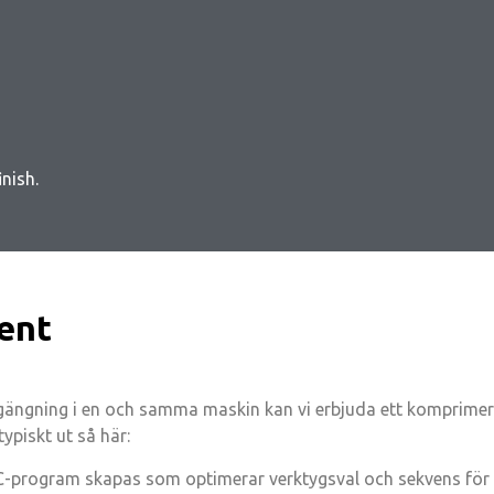
nish.
nent
 gängning i en och samma maskin kan vi erbjuda ett komprime
ypiskt ut så här:
-program skapas som optimerar verktygsval och sekvens för a