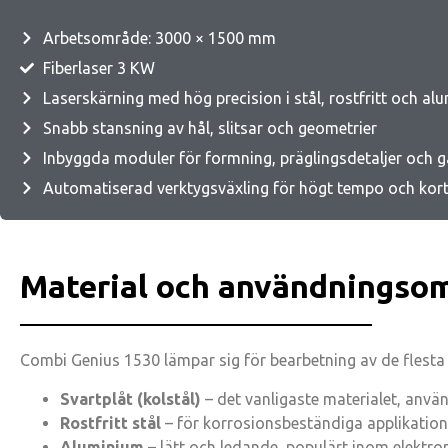
Arbetsområde: 3000 × 1500 mm
Fiberlaser 3 KW
Laserskärning med hög precision i stål, rostfritt och al
Snabb stansning av hål, slitsar och geometrier
Inbyggda moduler för formning, präglingsdetaljer och 
Automatiserad verktygsväxling för högt tempo och korta
Material och användningso
Combi Genius 1530 lämpar sig för bearbetning av de flesta m
Svartplåt (kolstål)
– det vanligaste materialet, anvä
Rostfritt stål
– för korrosionsbeständiga applikatione
Aluminium
– lätt och ledande, populärt inom elektron