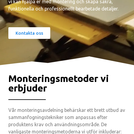
vi kan hjälpa er med montering och skapa säkra,
funktionella och professionellt bearbetade detaljer.
Kontakta oss
Monteringsmetoder vi
erbjuder
Vår monteringsavdelning behärskar ett brett utbud av
sammanfogningstekniker som anpassas efter
produktens krav och användningsområde. De
vanligaste monteringsmetoderna vi utför inkluderar: