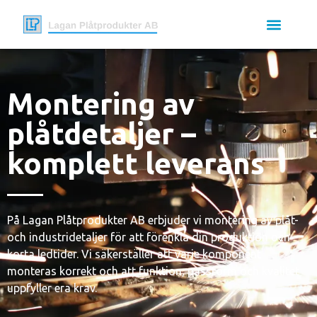
Montering av
plåtdetaljer –
komplett leverans
På Lagan Plåtprodukter AB erbjuder vi montering av plåt-
och industridetaljer för att förenkla din produktion och
korta ledtider. Vi säkerställer att varje komponent
monteras korrekt och att funktion, passform och kvalitet
uppfyller era krav.