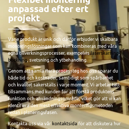
anpassad efter ert
projekt
Varje produkt är unik och därför erbjuder vi skalbara
monteringslösningar som kan kombineras med våra
egna tillverkningsprocesser, exempelvis
laserskärning
,
bockning
, svetsning och ytbehandling.
Genom att samla flera processteg hos oss sparar du
både tid och kostnader, samtidigt som spårbarhet
och kvalitet säkerställs i varje moment. Vi arbetar tätt
tillsammans med kunden för att förstå produktens
funktion och användningsområde, vilket gör att vi kan
identifiera den mest effektiva monteringsmetoden
redan i planeringsfasen.
Kontakta oss via vår
kontaktsida
för att diskutera hur